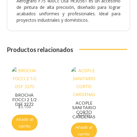
Aerografo F75 400Cc Usa Ht30561 es un accesorio
de pintura de alta precisión, diseñado para lograr
acabados uniformes y profesionales. Ideal para
proyectos industriales y domésticos.
Productos relacionados
BROCHA
FOCCI 2 1/2
ACOPLE
DSF 3272
$
3.100
SANITARIO
CORTO
$
2.050
CARDENAS
Añadir al
carrito
Añadir al
carrito