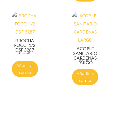
BROCHA
FOCCI 1/2
ACOPLE
DSF 3287
$
1.500
SANITARIO
CARDENAS
$
2.400
LARGO
Añadir al
carrito
Añadir al
carrito
Servicio al cliente
Políticas de privacidad
Política de tratamiento de datos
Políticas de devoluciones y reembolsos