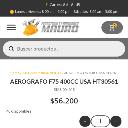
Carrera 8 # 18 - 45

Lunes a viernes: 8:00 am - 6:00 pm - Sábados: 8:00 am - 3:00 pm

0
Búsqueda
de
productos
Home
/
PINTURAS Y DISOLVENTES
/ AEROGRAFO F75 400CC USA HT30561
AEROGRAFO F75 400CC USA HT30561
SKU:
004618
$
56.200
40 disponibles
-
+
Quantity