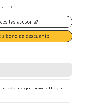
rca:
FOCCI
rca:
FOCCI
cesitas asesoria?
tu bono de descuento!
dos uniformes y profesionales. Ideal para