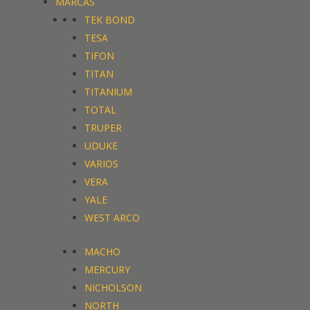
MARCAS
TEK BOND
TEK BOND
TESA
TESA
TIFON
TIFON
TITAN
TITAN
TITANIUM
TITANIUM
TOTAL
TOTAL
TRUPER
TRUPER
UDUKE
UDUKE
VARIOS
VARIOS
VERA
VERA
YALE
YALE
WEST ARCO
WEST ARCO
MACHO
MACHO
MERCURY
MERCURY
NICHOLSON
NICHOLSON
NORTH
NORTH