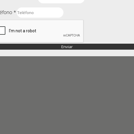
léfono
*
Enviar