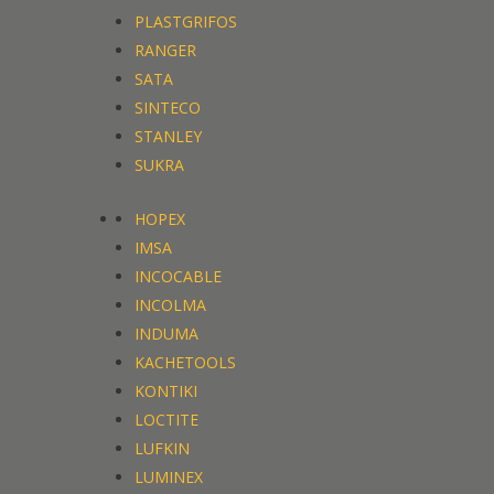
PLASTGRIFOS
PLASTGRIFOS
RANGER
RANGER
SATA
SATA
SINTECO
SINTECO
STANLEY
STANLEY
SUKRA
SUKRA
HOPEX
HOPEX
IMSA
IMSA
INCOCABLE
INCOCABLE
INCOLMA
INCOLMA
INDUMA
INDUMA
KACHETOOLS
KACHETOOLS
KONTIKI
KONTIKI
LOCTITE
LOCTITE
LUFKIN
LUFKIN
LUMINEX
LUMINEX