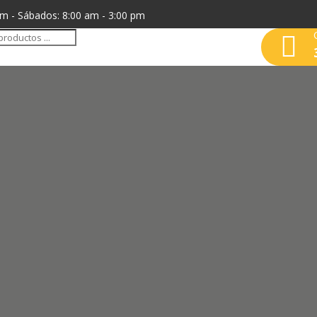
pm - Sábados: 8:00 am - 3:00 pm
da

os