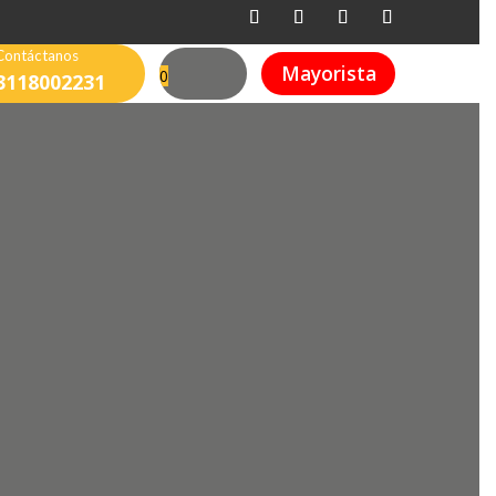
Contáctanos
Mayorista
0
3118002231