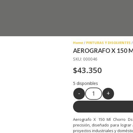
Home
/
PINTURAS Y DISOLVENTES
/
Home
/
PINTURAS Y DISOLVENTES
/
AEROGRAFO X 150 M
AEROGRAFO X 150 M
SKU:
000046
SKU:
000046
$
43.350
$
43.350
5 disponibles
5 disponibles
-
+
-
+
Quantity
Quantity
Aerografo X 150 Ml Chorro Ds
Aerografo X 150 Ml Chorro Ds
precisión, diseñado para lograr
precisión, diseñado para lograr
proyectos industriales y domésti
proyectos industriales y domésti