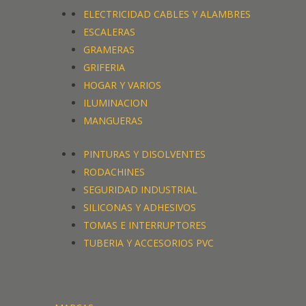
ELECTRICIDAD CABLES Y ALAMBRES
ELECTRICIDAD CABLES Y ALAMBRES
ESCALERAS
ESCALERAS
GRAMERAS
GRAMERAS
GRIFERIA
GRIFERIA
HOGAR Y VARIOS
HOGAR Y VARIOS
ILUMINACION
ILUMINACION
MANGUERAS
MANGUERAS
PINTURAS Y DISOLVENTES
PINTURAS Y DISOLVENTES
RODACHINES
RODACHINES
SEGURIDAD INDUSTRIAL
SEGURIDAD INDUSTRIAL
SILICONAS Y ADHESIVOS
SILICONAS Y ADHESIVOS
TOMAS E INTERRUPTORES
TOMAS E INTERRUPTORES
TUBERIA Y ACCESORIOS PVC
TUBERIA Y ACCESORIOS PVC
MARCAS