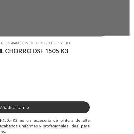
 AEROGRAFO X 150 ML CHORRO DSF 1505 K3
 AEROGRAFO X 150 ML CHORRO DSF 1505 K3
L CHORRO DSF 1505 K3
L CHORRO DSF 1505 K3
Añadir al carrito
Añadir al carrito
f-1505 K3 es un accesorio de pintura de alta
f-1505 K3 es un accesorio de pintura de alta
 acabados uniformes y profesionales. Ideal para
 acabados uniformes y profesionales. Ideal para
cos.
cos.