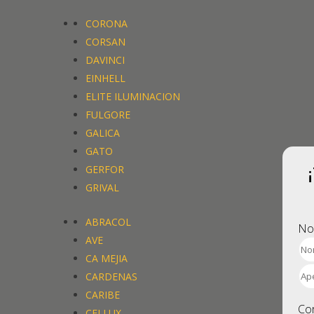
CORONA
CORONA
CORSAN
CORSAN
DAVINCI
DAVINCI
EINHELL
EINHELL
ELITE ILUMINACION
ELITE ILUMINACION
FULGORE
FULGORE
GALICA
GALICA
GATO
GATO
GERFOR
GERFOR
GRIVAL
GRIVAL
ABRACOL
ABRACOL
No
AVE
AVE
CA MEJIA
CA MEJIA
CARDENAS
CARDENAS
CARIBE
CARIBE
Co
CELLUX
CELLUX