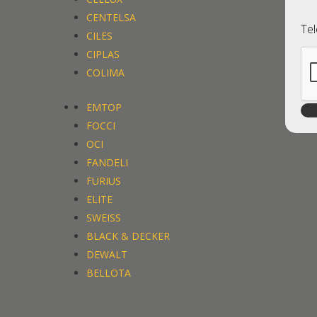
CENTELSA
CENTELSA
Te
CILES
CILES
CIPLAS
CIPLAS
COLIMA
COLIMA
EMTOP
EMTOP
FOCCI
FOCCI
OCI
OCI
FANDELI
FANDELI
FURIUS
FURIUS
ELITE
ELITE
SWEISS
SWEISS
BLACK & DECKER
BLACK & DECKER
DEWALT
DEWALT
BELLOTA
BELLOTA