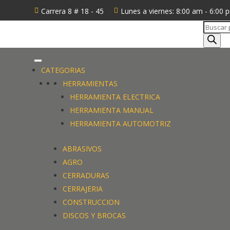
Carrera 8 # 18 - 45
Lunes a viernes: 8:00 am - 6:00 


Búsque
de
product
CATEGORIAS
CATEGORIAS
HERRAMIENTAS
HERRAMIENTAS
HERRAMIENTA ELECTRICA
HERRAMIENTA ELECTRICA
HERRAMIENTA MANUAL
HERRAMIENTA MANUAL
HERRAMIENTA AUTOMOTRIZ
HERRAMIENTA AUTOMOTRIZ
ABRASIVOS
ABRASIVOS
AGRO
AGRO
CERRADURAS
CERRADURAS
CERRAJERIA
CERRAJERIA
CONSTRUCCION
CONSTRUCCION
DISCOS Y BROCAS
DISCOS Y BROCAS