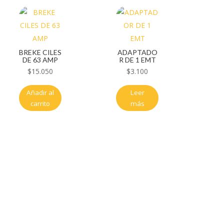
BREKE CILES
ADAPTADO
DE 63 AMP
R DE 1 EMT
$
15.050
$
3.100
Añadir al
Leer
carrito
más
Servicio al cliente
Políticas de privacidad
Política de tratamiento de datos
Políticas de devoluciones y reembolsos
Términos y condiciones
Políticas de envíos
Políticas garantías