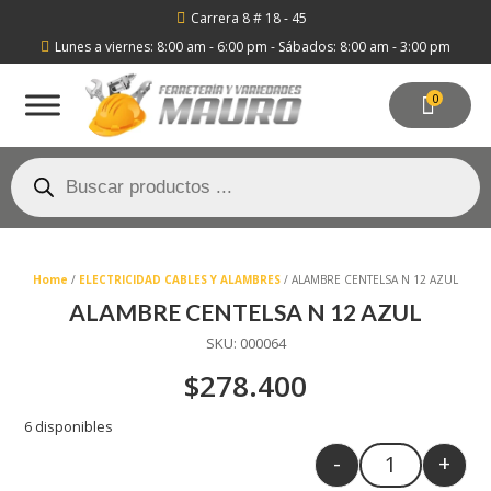
Carrera 8 # 18 - 45

Lunes a viernes: 8:00 am - 6:00 pm - Sábados: 8:00 am - 3:00 pm

0
Búsqueda
de
productos
Home
/
ELECTRICIDAD CABLES Y ALAMBRES
/ ALAMBRE CENTELSA N 12 AZUL
ALAMBRE CENTELSA N 12 AZUL
SKU:
000064
$
278.400
6 disponibles
-
+
Quantity