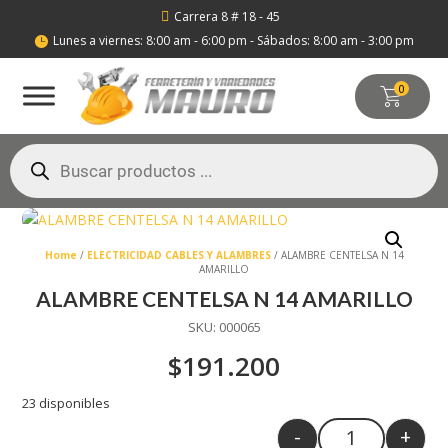
Carrera 8 # 18 - 45

Lunes a viernes: 8:00 am - 6:00 pm - Sábados: 8:00 am - 3:00 pm

0
Búsqueda
de
productos
Home
/
ELECTRICIDAD CABLES Y ALAMBRES
/ ALAMBRE CENTELSA N 14
AMARILLO
ALAMBRE CENTELSA N 14 AMARILLO
SKU:
000065
$
191.200
23 disponibles
-
+