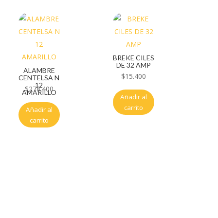
BREKE CILES
DE 32 AMP
ALAMBRE
$
15.400
CENTELSA N
12
$
278.400
AMARILLO
Añadir al
carrito
Añadir al
carrito
Servicio al cliente
Políticas de privacidad
Política de tratamiento de datos
Políticas de devoluciones y reembolsos
Términos y condiciones