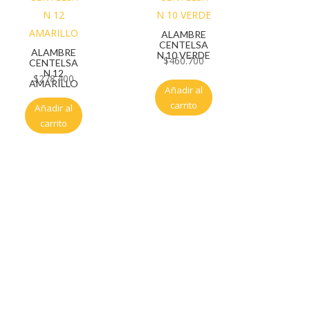
ALAMBRE
CENTELSA
ALAMBRE
N 10 VERDE
$
460.700
CENTELSA
N 12
$
278.400
AMARILLO
Añadir al
carrito
Añadir al
carrito
Servicio al cliente
Políticas de privacidad
Política de tratamiento de datos
Políticas de devoluciones y reembolsos
Términos y condiciones
Políticas de envíos
Políticas garantías