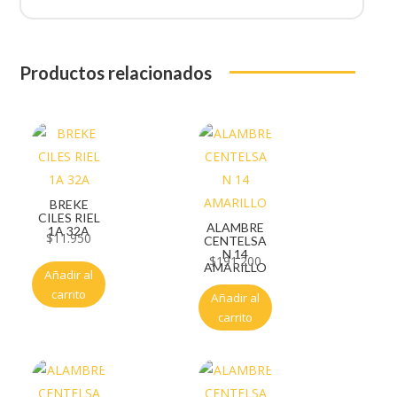
Productos relacionados
BREKE
CILES RIEL
ALAMBRE
1A 32A
$
11.950
CENTELSA
N 14
$
191.200
AMARILLO
Añadir al
carrito
Añadir al
carrito