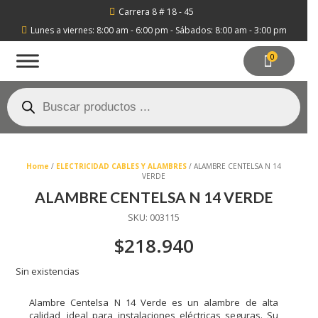
Carrera 8 # 18 - 45

Lunes a viernes: 8:00 am - 6:00 pm - Sábados: 8:00 am - 3:00 pm

0
Búsqueda
de
productos
Home
/
ELECTRICIDAD CABLES Y ALAMBRES
/ ALAMBRE CENTELSA N 14
VERDE
ALAMBRE CENTELSA N 14 VERDE
SKU:
003115
$
218.940
Sin existencias
Enviar
Alambre Centelsa N 14 Verde es un alambre de alta
calidad, ideal para instalaciones eléctricas seguras. Su