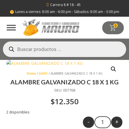
Carrera 8 # 18 - 45

Lunes a viernes: 8:00 am - 6:00 pm - Sábados: 8:00 am - 3:00 pm

0
Búsqueda
de
productos
Home
/
AGRO
/ ALAMBRE GALVANIZADO C 18 X 1 KG
ALAMBRE GALVANIZADO C 18 X 1 KG
SKU:
007768
$
12.350
2 disponibles
-
+
Quantity