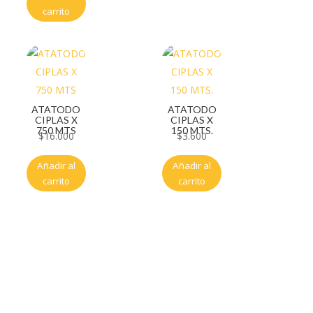
carrito
ATATODO
ATATODO
CIPLAS X
CIPLAS X
750 MTS
150 MTS.
$
16.000
$
3.600
Añadir al
Añadir al
carrito
carrito
Servicio al cliente
Políticas de privacidad
Política de tratamiento de datos
Políticas de devoluciones y reembolsos