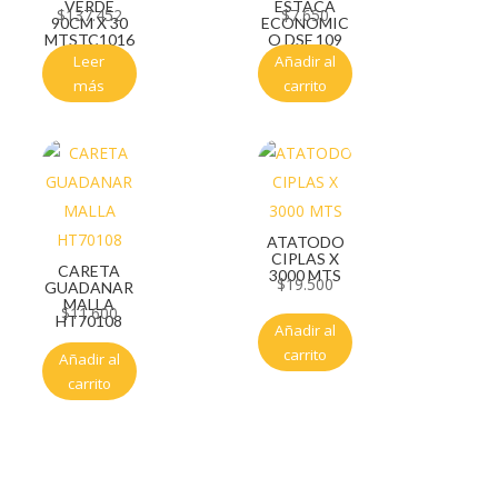
VERDE
ESTACA
$
137.452
$
7.650
90CM X 30
ECONOMIC
MTSTC1016
O DSF 109
Leer
Añadir al
más
carrito
ATATODO
CIPLAS X
CARETA
3000 MTS
$
19.500
GUADANAR
MALLA
$
11.600
HT70108
Añadir al
carrito
Añadir al
carrito
Servicio al cliente