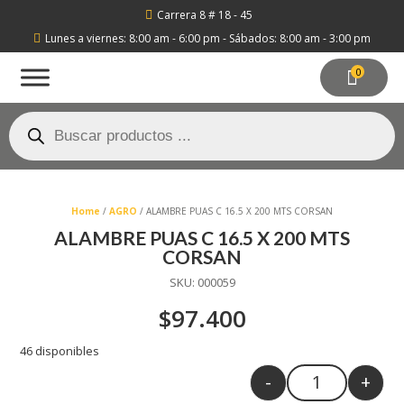
Carrera 8 # 18 - 45

Lunes a viernes: 8:00 am - 6:00 pm - Sábados: 8:00 am - 3:00 pm

0
Búsqueda
de
productos
Home
/
AGRO
/ ALAMBRE PUAS C 16.5 X 200 MTS CORSAN
ALAMBRE PUAS C 16.5 X 200 MTS
CORSAN
SKU:
000059
$
97.400
46 disponibles
-
+
Quantity