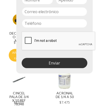
DECAMETR
AMARRA
O DE 10
PARA ZINC
MTS.
21CM
$
7.650
$
209
Añadir al
Añadir al
carrito
carrito
Enviar
CINCEL
ACRONAL
PALA DE 3/4
DE 1/4 A 50
X 10 REF
$
8.000
$
7.475
78346