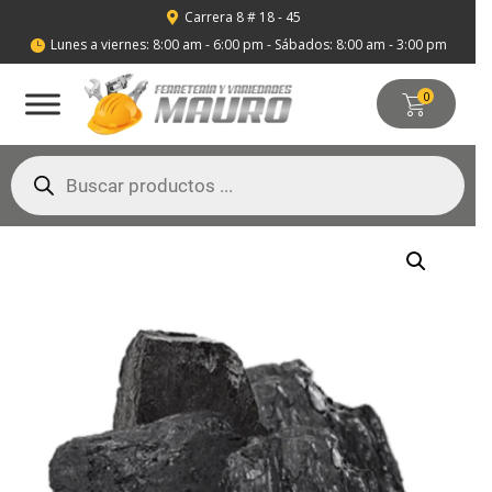
Carrera 8 # 18 - 45

Lunes a viernes: 8:00 am - 6:00 pm - Sábados: 8:00 am - 3:00 pm

0
Búsqueda
de
productos