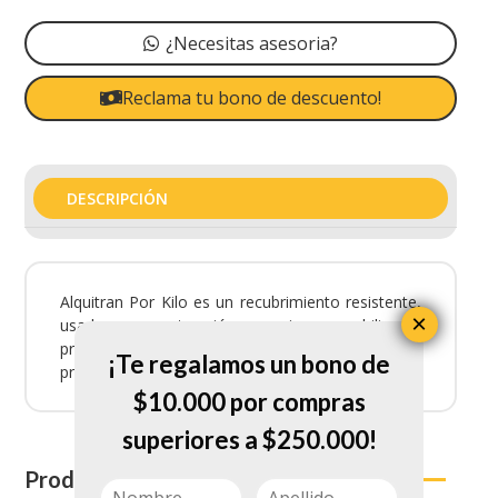
¿Necesitas asesoria?
Reclama tu bono de descuento!
DESCRIPCIÓN
Alquitran Por Kilo es un recubrimiento resistente,
×
usado en construcción para impermeabilizar y
proteger superficies. Ofrece durabilidad y
¡Te regalamos un bono de
protección frente a la humedad.
$10.000 por compras
superiores a $250.000!
Productos relacionados