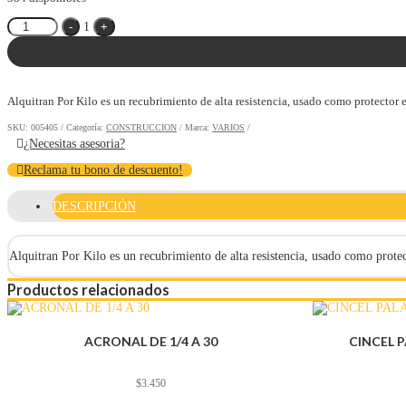
Quantity
-
1
+
Alquitran Por Kilo es un recubrimiento de alta resistencia, usado como protector 
SKU:
005405
Categoría:
CONSTRUCCION
Marca:
VARIOS
¿Necesitas asesoria?
Reclama tu bono de descuento!
DESCRIPCIÓN
Alquitran Por Kilo es un recubrimiento de alta resistencia, usado como protec
Productos relacionados
ACRONAL DE 1/4 A 30
CINCEL P
$
3.450