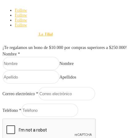
Sábados: 8:00 am a 3:00 pm
Follow
Follow
Follow
Follow
Diseño y Desarrollo por
La_Filial
© 2025 FERRETERÍA Y VARIEDADES MAURO. Todos lo
¡Te regalamos un bono de $10.000 por compras superiores a $250.000!
Nombre
*
Nombre
Apellidos
Correo electrónico
*
Teléfono
*