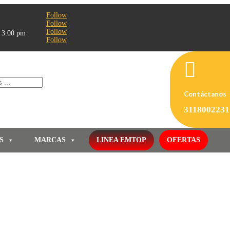
Follow
Follow
Follow
- 3:00 pm
Follow

Contáctanos
3118002231
S
MARCAS
LINEA EMTOP
OFERTAS