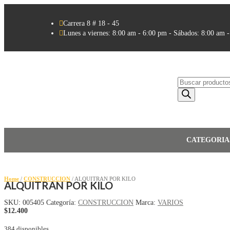

Carrera 8 # 18 - 45

Lunes a viernes: 8:00 am - 6:00 pm - Sábados: 8:00 am 
Búsqueda
de
productos
CATEGORIA
Home
/
CONSTRUCCION
/ ALQUITRAN POR KILO
ALQUITRAN POR KILO
SKU:
005405
Categoría:
CONSTRUCCION
Marca:
VARIOS
$
12.400
384 disponibles