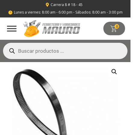
Carrera 8 # 18 - 45

Lunes a viernes: 8:00 am - 6:00 pm - Sábados: 8:00 am - 3:00 pm

0
Búsqueda
de
productos