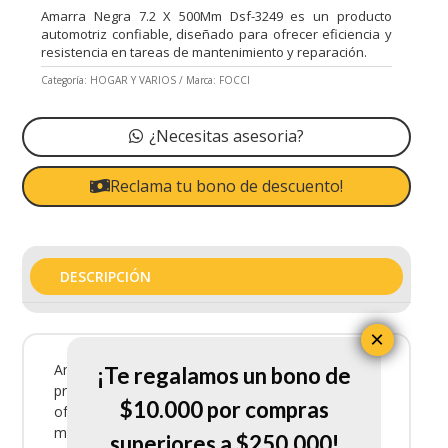
Amarra Negra 7.2 X 500Mm Dsf-3249 es un producto
automotriz confiable, diseñado para ofrecer eficiencia y
resistencia en tareas de mantenimiento y reparación.
Categoría:
HOGAR Y VARIOS
Marca:
FOCCI
¿Necesitas asesoria?
Reclama tu bono de descuento!
DESCRIPCIÓN
×
Amarra Negra 7.2 X 500Mm Dsf-3249 es un
¡Te regalamos un bono de
producto automotriz confiable, diseñado para
$10.000 por compras
ofrecer eficiencia y resistencia en tareas de
mantenimiento y reparación.
superiores a $250.000!