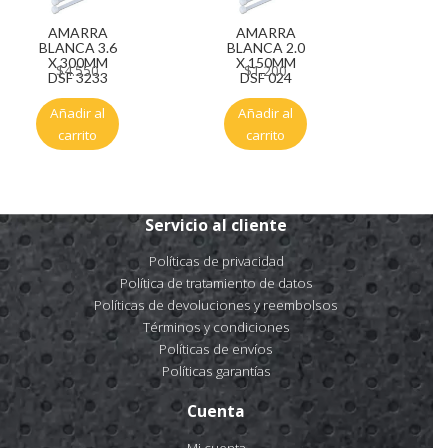
AMARRA
AMARRA
BLANCA 3.6
BLANCA 2.0
X 300MM
X 150MM
$
4.550
$
1.200
DSF 3233
DSF 024
Añadir al
Añadir al
carrito
carrito
Servicio al cliente
Políticas de privacidad
Política de tratamiento de datos
Políticas de devoluciones y reembolsos
Términos y condiciones
Políticas de envíos
Políticas garantías
Cuenta
Mi cuenta