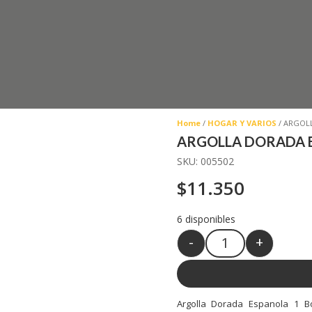
Home
/
HOGAR Y VARIOS
/ ARGOLL
ARGOLLA DORADA E
SKU:
005502
$
11.350
6 disponibles
-
+
Quantity
Argolla Dorada Espanola 1 B