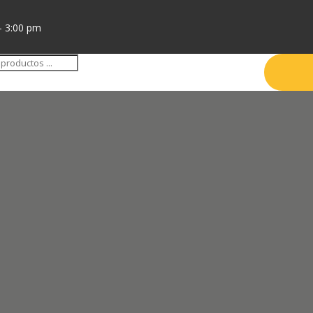
- 3:00 pm
da
tos