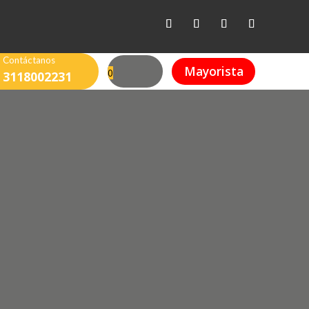
Contáctanos
Mayorista
0
3118002231