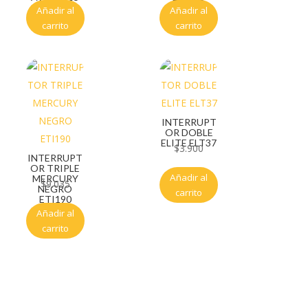
Añadir al
Añadir al
carrito
carrito
INTERRUPT
OR DOBLE
ELITE ELT37
$
3.900
INTERRUPT
OR TRIPLE
Añadir al
MERCURY
$
9.035
NEGRO
carrito
ETI190
Añadir al
carrito
Servicio al cliente