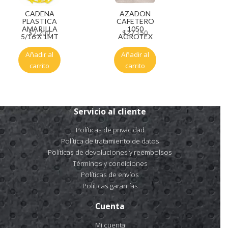
CADENA
AZADON
PLASTICA
CAFETERO
AMARILLA
1050
$
2.200
$
27.150
5/16 X 1MT
AGROTEX
Añadir al
Añadir al
carrito
carrito
Servicio al cliente
Políticas de privacidad
Política de tratamiento de datos
Políticas de devoluciones y reembolsos
Términos y condiciones
Políticas de envíos
Políticas garantías
Cuenta
Mi cuenta