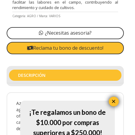
facilitar las labores en el campo, contribuyendo al
rendimiento y cuidado de cultivos.
Categoría:
AGRO
Marca:
VARIOS
¿Necesitas asesoria?
Reclama tu bono de descuento!
DESCRIPCIÓN
×
Azadon Cafetero 319 C 105600 es un producto
agrícola práctico y resistente, diseñado para
¡Te regalamos un bono de
ofrecer durabilidad y facilitar las labores en el
$10.000 por compras
campo, contribuyendo al rendimiento y cuidado
de cultivos.
superiores a $250.000!