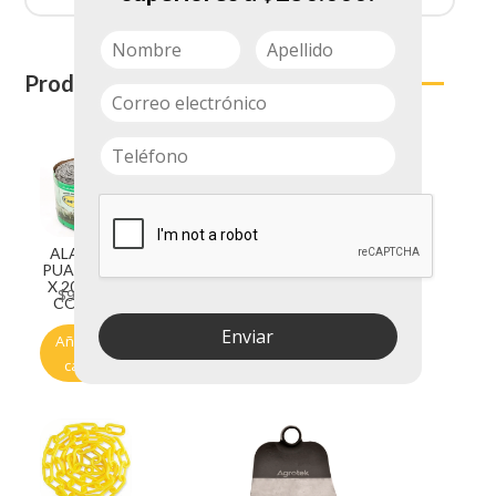
Productos relacionados
ALAMBRE
ALAMBRE
PUAS C 16.5
PUAS C 14.5
X 200 MTS
X 500 MTS
$
97.400
$
316.900
CORSAN
CORSAN
Enviar
Añadir al
Añadir al
carrito
carrito