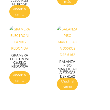
A 200 KGS
más
HT80150
Añadir al
carrito
GRAMERA
ELECTRONI
BALANZA
CA 5KG
$
27.900
PISO
REDONDA
MARTILLAD
$
206.200
A 300KGS
Añadir al
DSF 6162
carrito
Añadir al
carrito
Servicio al cliente