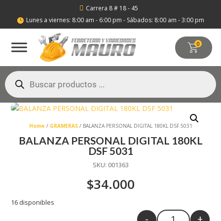
Carrera 8 # 18 - 45

Lunes a viernes: 8:00 am - 6:00 pm - Sábados: 8:00 am - 3:00 pm

0
Búsqueda
de
productos
Home
/
GRAMERAS
/ BALANZA PERSONAL DIGITAL 180KL DSF 5031
BALANZA PERSONAL DIGITAL 180KL
DSF 5031
SKU:
001363
$
34.000
16 disponibles
-
+