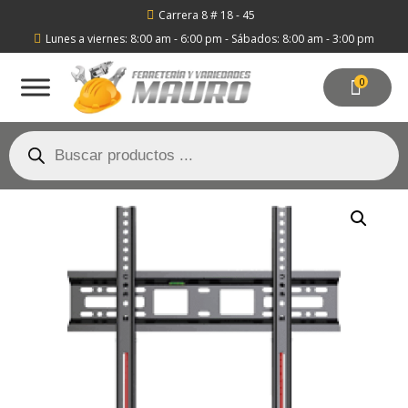
Carrera 8 # 18 - 45

Lunes a viernes: 8:00 am - 6:00 pm - Sábados: 8:00 am - 3:00 pm

0
Búsqueda
de
productos