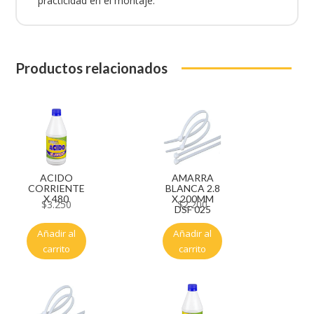
practicidad en el montaje.
Productos relacionados
ACIDO
AMARRA
CORRIENTE
BLANCA 2.8
X 480
X 200MM
$
3.250
$
2.200
DSF 025
Añadir al
Añadir al
carrito
carrito