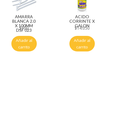
AMARRA
ACIDO
BLANCA 2.0
CORRINTE X
X 100MM
GALON
$
900
$
14.050
DSF 023
Añadir al
Añadir al
carrito
carrito
Servicio al cliente
Políticas de privacidad
Política de tratamiento de datos
Políticas de devoluciones y reembolsos
Términos y condiciones
Políticas de envíos
Políticas garantías
Cuenta