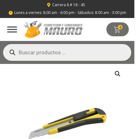
Carrera 8 # 18 - 45

Lunes a viernes: 8:00 am - 6:00 pm - Sábados: 8:00 am - 3:00 pm

0
Búsqueda
de
productos