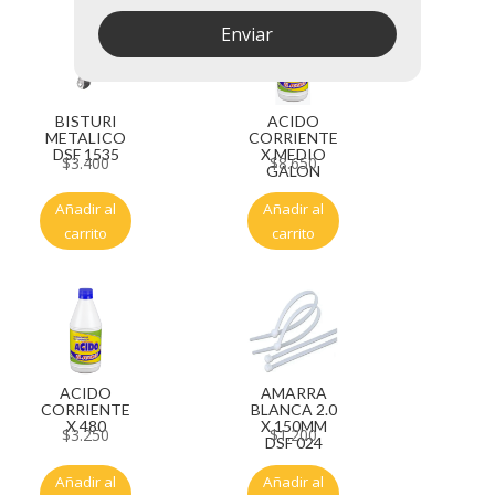
Enviar
BISTURI
ACIDO
METALICO
CORRIENTE
DSF 1535
X MEDIO
$
3.400
$
8.650
GALON
Añadir al
Añadir al
carrito
carrito
ACIDO
AMARRA
CORRIENTE
BLANCA 2.0
X 480
X 150MM
$
3.250
$
1.200
DSF 024
Añadir al
Añadir al