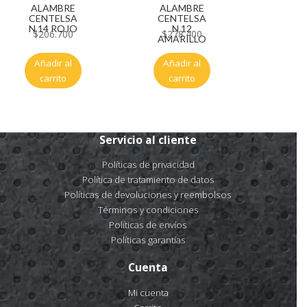
ALAMBRE
ALAMBRE
CENTELSA
CENTELSA
N 14 ROJO
N 12
$
206.700
$
278.400
AMARILLO
Añadir al
Añadir al
carrito
carrito
Servicio al cliente
Políticas de privacidad
Política de tratamiento de datos
Políticas de devoluciones y reembolsos
Términos y condiciones
Políticas de envíos
Políticas garantías
Cuenta
Mi cuenta