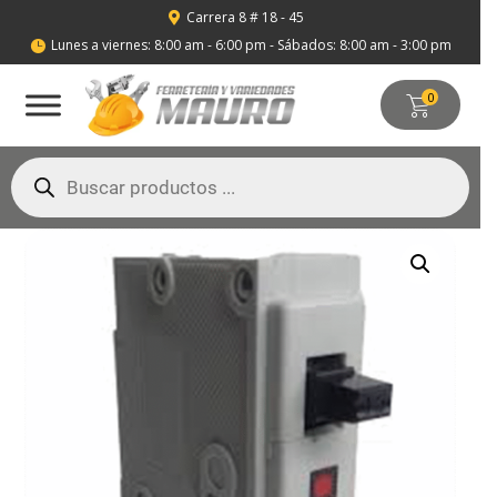
Carrera 8 # 18 - 45

Lunes a viernes: 8:00 am - 6:00 pm - Sábados: 8:00 am - 3:00 pm

0
Búsqueda
de
productos