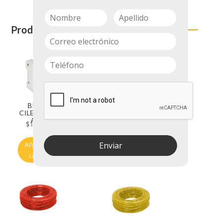
Productos relacionados
BREKE
ALAMBRE
CILES DE 63
CENTELSA
AMP
N 12 AZUL
$
15.050
$
278.400
Enviar
Añadir al
Añadir al
carrito
carrito