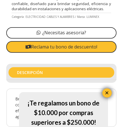
confiable, diseñado para brindar seguridad, eficiencia y
durabilidad en instalaciones y aplicaciones eléctricas.
Categoría:
ELECTRICIDAD CABLES Y ALAMBRES
Marca:
LUMINEX
¿Necesitas asesoria?
Reclama tu bono de descuento!
DESCRIPCIÓN
×
Breke Luminex 1X30Amp es un producto eléctrico
¡Te regalamos un bono de
confiable, diseñado para brindar seguridad,
eficiencia y durabilidad en instalaciones y
$10.000 por compras
aplicaciones eléctricas.
superiores a $250.000!