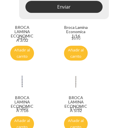
Enviar
BROCA
Broca Lamina
LAMINA
Economica
ECONOMIC
1/16
$
450
$
690
A 3/32
Añadir al
Añadir al
carrito
carrito
BROCA
BROCA
LAMINA
LAMINA
ECONOMIC
ECONOMIC
$
5.800
$
1.050
A 7/16
A 5/32
Añadir al
Añadir al
carrito
carrito