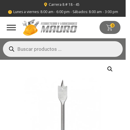
Carrera 8 # 18 - 45

Lunes a viernes: 8:00 am - 6:00 pm - Sábados: 8:00 am - 3:00 pm

0
Búsqueda
de
productos