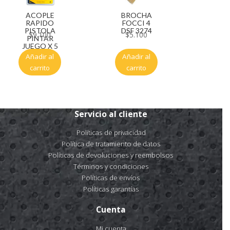
ACOPLE
BROCHA
RAPIDO
FOCCI 4
PISTOLA
DSF 3274
$
9.100
$
5.100
PINTAR
JUEGO X 5
Añadir al
Añadir al
carrito
carrito
Servicio al cliente
Políticas de privacidad
Política de tratamiento de datos
Políticas de devoluciones y reembolsos
Términos y condiciones
Políticas de envíos
Políticas garantías
Cuenta
Mi cuenta