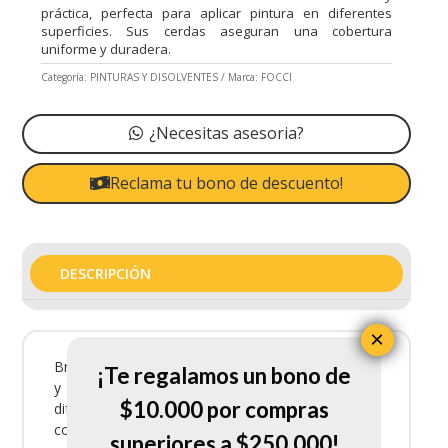
práctica, perfecta para aplicar pintura en diferentes
superficies. Sus cerdas aseguran una cobertura
uniforme y duradera.
Categoría:
PINTURAS Y DISOLVENTES
Marca:
FOCCI
¿Necesitas asesoria?
Reclama tu bono de descuento!
DESCRIPCIÓN
×
Brocha Focci 3 Dsf-3273 es una brocha resistente
¡Te regalamos un bono de
y práctica, perfecta para aplicar pintura en
$10.000 por compras
diferentes superficies. Sus cerdas aseguran una
cobertura uniforme y duradera.
superiores a $250.000!