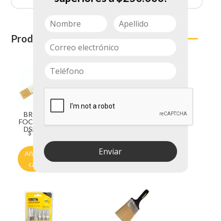
Productos relacionados
BROCHA
ACOPLE
FOCCI 1 1/2
SANITARIO
DSF 3270
CORTO
$
1.800
$
2.050
CARDENAS
Enviar
Añadir al
Añadir al
carrito
carrito