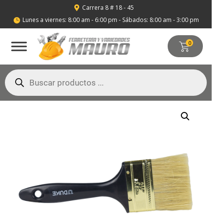
Carrera 8 # 18 - 45

Lunes a viernes: 8:00 am - 6:00 pm - Sábados: 8:00 am - 3:00 pm

0
Búsqueda
de
productos