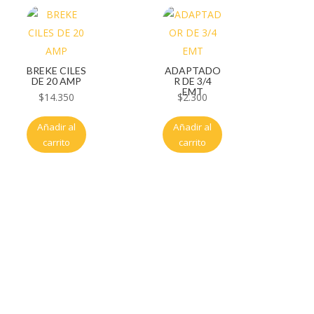
BREKE CILES
ADAPTADO
DE 20 AMP
R DE 3/4
EMT
$
14.350
$
2.300
Añadir al
Añadir al
carrito
carrito
Servicio al cliente
Políticas de privacidad
Política de tratamiento de datos
Políticas de devoluciones y reembolsos
Términos y condiciones
Políticas de envíos
Políticas garantías