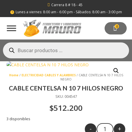
Carrera 8 # 18 - 45

Lunes a viernes: 8:00 am - 6:00 pm - Sábados: 8:00 am - 3:00 pm

0
Búsqueda
de
productos
Home
/
ELECTRICIDAD CABLES Y ALAMBRES
/ CABLE CENTELSA N 10 7 HILOS
NEGRO
CABLE CENTELSA N 10 7 HILOS NEGRO
SKU:
004547
$
512.200
3 disponibles
-
+