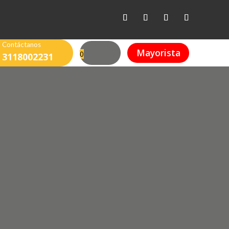
Contáctanos
Mayorista
0
3118002231