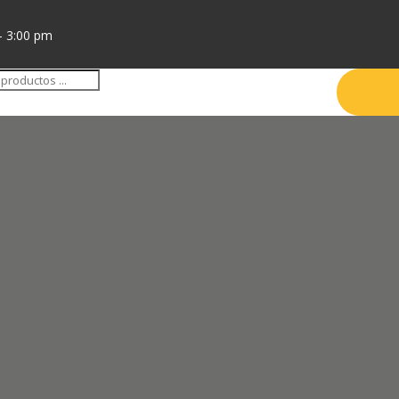
- 3:00 pm
da
tos