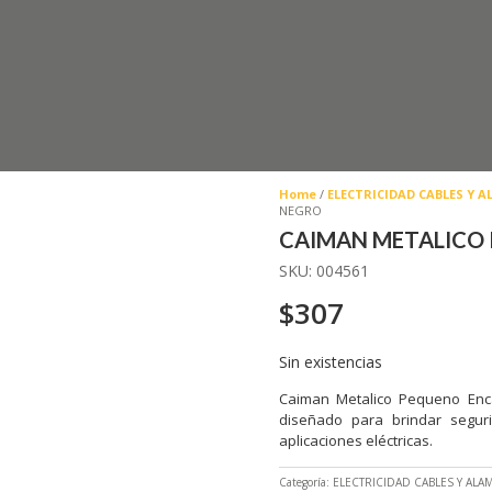
Home
/
ELECTRICIDAD CABLES Y 
NEGRO
CAIMAN METALICO
SKU:
004561
$
307
Sin existencias
Caiman Metalico Pequeno Enca
diseñado para brindar segurid
aplicaciones eléctricas.
Categoría:
ELECTRICIDAD CABLES Y ALA