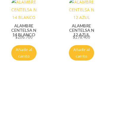
ALAMBRE
ALAMBRE
CENTELSA N
CENTELSA N
14 BLANCO
12 AZUL
$
206.700
$
278.400
Añadir al
Añadir al
carrito
carrito
Servicio al cliente
Políticas de privacidad
Política de tratamiento de datos
Políticas de devoluciones y reembolsos
Términos y condiciones
Políticas de envíos
Políticas garantías