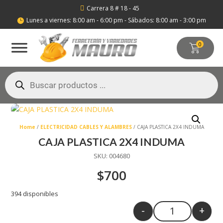
Carrera 8 # 18 - 45

Lunes a viernes: 8:00 am - 6:00 pm - Sábados: 8:00 am - 3:00 pm

0
Búsqueda
de
productos
Home
/
ELECTRICIDAD CABLES Y ALAMBRES
/ CAJA PLASTICA 2X4 INDUMA
CAJA PLASTICA 2X4 INDUMA
SKU:
004680
$
700
394 disponibles
-
+
Quantity