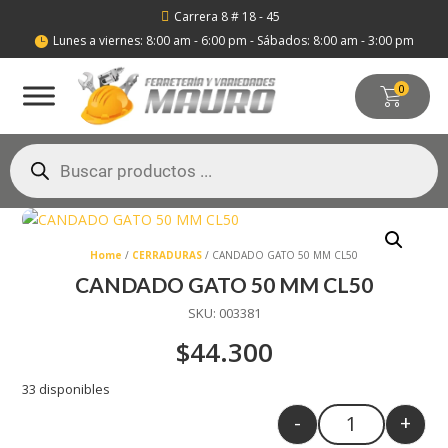
Carrera 8 # 18 - 45

Lunes a viernes: 8:00 am - 6:00 pm - Sábados: 8:00 am - 3:00 pm

0
Búsqueda
de
productos
Home
/
CERRADURAS
/ CANDADO GATO 50 MM CL50
CANDADO GATO 50 MM CL50
SKU:
003381
$
44.300
33 disponibles
-
+
Quantity