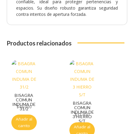
confiable, ideal para proteger pertenencias y
espacios. Su diseño robusto garantiza seguridad
contra intentos de apertura forzada.
Productos relacionados
BISAGRA
COMUN
BISAGRA
INDUMA DE
$
44.000
COMUN
31/2
INDUMA DE
$
31.950
3 HIERRO
Añadir al
S/T
carrito
Añadir al
carrito