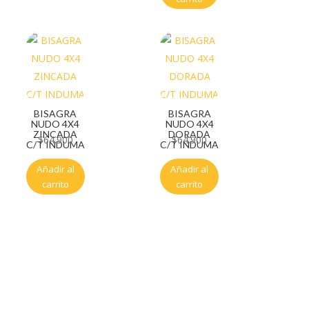
BISAGRA
BISAGRA
NUDO 4X4
NUDO 4X4
ZINCADA
DORADA
$
64.900
$
64.900
C/T INDUMA
C/T INDUMA
Añadir al
Añadir al
carrito
carrito
Servicio al cliente
Políticas de privacidad
Política de tratamiento de datos
Políticas de devoluciones y reembolsos