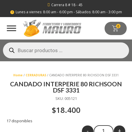
Carrera 8 # 18 - 45

Lunes a viernes: 8:00 am - 6:00 pm - Sábados: 8:00 am - 3:00 pm

0
Búsqueda
de
productos
Home
/
CERRADURAS
/ CANDADO INTERPERIE 80 RICHSOON DSF 3331
CANDADO INTERPERIE 80 RICHSOON
DSF 3331
SKU:
005121
$
18.400
17 disponibles
-
+