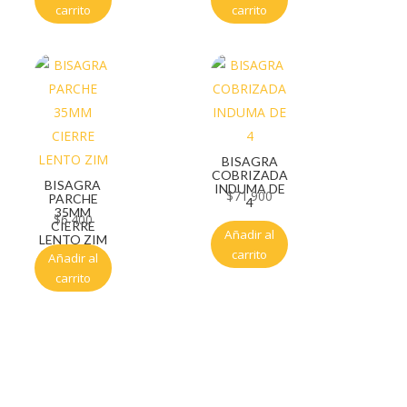
carrito
carrito
BISAGRA
COBRIZADA
BISAGRA
INDUMA DE
$
71.900
PARCHE
4
35MM
$
6.400
CIERRE
Añadir al
LENTO ZIM
carrito
Añadir al
carrito
Servicio al cliente
Políticas de privacidad