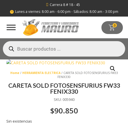
Carrera 8 # 18 - 45

Lunes a viernes: 8:00 am - 6:00 pm - Sábados: 8:00 am - 3:00 pm

0
Búsqueda
de
productos
Home
/
HERRAMIENTA ELECTRICA
/ CARETA SOLD FOTOSENSFURIUS FW33
FENIX330
CARETA SOLD FOTOSENSFURIUS FW33
FENIX330
SKU:
005940
$
90.850
Sin existencias