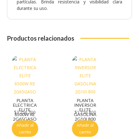
partículas. Brinda resistencia y visibilidad clara
durante su uso.
Productos relacionados
PLANTA
PLANTA
ELECTRICA
INVERSOR
ELITE
ELITE
$
3.256.700
$
1.126.800
6500W RE
GASOLINA
2G65GASO
2G10I 800
Añadir al
Añadir al
carrito
carrito