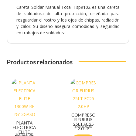
Careta Soldar Manual Total Tsp9102 es una careta
de soldadura de alta protección, diseñada para
resguardar el rostro y los ojos de chispas, radiación
y calor. Su diseño asegura comodidad y seguridad
en trabajos de soldadura.
Productos relacionados
COMPRESO
R FURIUS
PLANTA
25LT FC25
$
493.900
ELECTRICA
2.0HP
ELITE
$
740.000