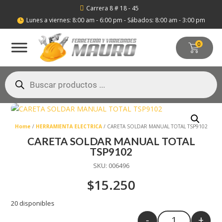
Carrera 8 # 18 - 45

Lunes a viernes: 8:00 am - 6:00 pm - Sábados: 8:00 am - 3:00 pm

0
Búsqueda
de
productos
Home
/
HERRAMIENTA ELECTRICA
/ CARETA SOLDAR MANUAL TOTAL TSP9102
CARETA SOLDAR MANUAL TOTAL
TSP9102
SKU:
006496
$
15.250
20 disponibles
-
+