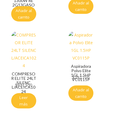
1300W RE
Añadir al
2G13GASO
carrito
Añadir al
carrito
Aspiradora
Polvo Elite
COMPRESO
1GL 1.5HP
$
292.100
R ELITE 24LT
VC0115P
SILENC
$
831.550
L/ACEICA10
Añadir al
24
carrito
Leer
más
Servicio al cliente