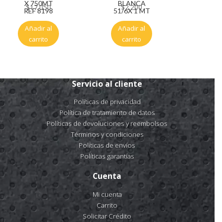
X 750MT
BLANCA
$
17.050
$
2.200
REF 8198
51/6X 1 MT
Añadir al
Añadir al
carrito
carrito
Servicio al cliente
Políticas de privacidad
Política de tratamiento de datos
Políticas de devoluciones y reembolsos
Términos y condiciones
Políticas de envíos
Políticas garantías
Cuenta
Mi cuenta
Carrito
Solicitar Crédito