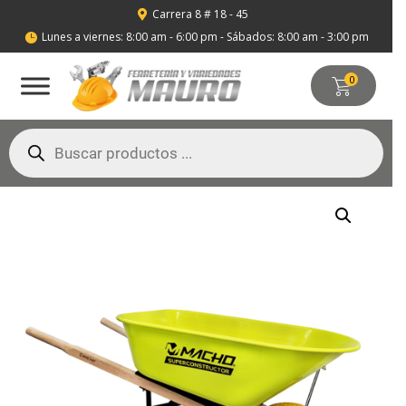
Carrera 8 # 18 - 45

Lunes a viernes: 8:00 am - 6:00 pm - Sábados: 8:00 am - 3:00 pm

0
Búsqueda
de
productos