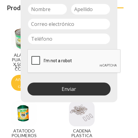
Productos relacionados
ALAMBRE
ATATODO
PUAS C 14.5
POLIMEROS
X 500 MTS
X 130MT
$
316.900
$
3.700
CORSAN
REF8125
Añadir al
Añadir al
carrito
carrito
Enviar
ATATODO
CADENA
POLIMEROS
PLASTICA