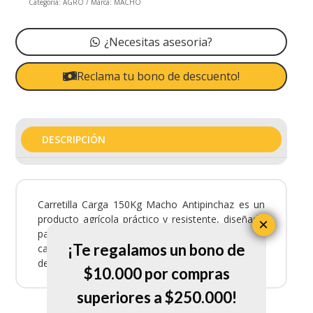
Categoría:
AGRO
Marca:
MACHO
¿Necesitas asesoria?
Reclama tu bono de descuento!
DESCRIPCIÓN
Carretilla Carga 150Kg Macho Antipinchaz es un
producto agrícola práctico y resistente, diseñado
×
para ofrecer durabilidad y facilitar las labores en el
¡Te regalamos un bono de
campo, contribuyendo al rendimiento y cuidado
de cultivos.
$10.000 por compras
superiores a $250.000!