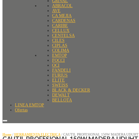
GRIVAL
ABRACOL
AVE
CA MEJIA
CARDENAS
CARIBE
CELLUX
CENTELSA
CILES
CIPLAS
COLIMA
EMTOP
FOCCI
OCI
FANDELI
FURIUS
ELITE
SWEISS
BLACK & DECKER
DEWALT
BELLOTA
LINEA EMTOP
Ofertas
Home
/
HERRAMIENTA ELECTRICA
/ CAUTIL PROFESIONAL 150W MADERA UDUHT
CAUTIL PROFESIONAL 150W MADERA UDUHT