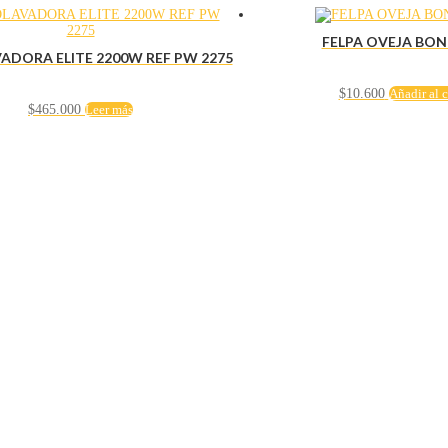
FELPA OVEJA BON
ADORA ELITE 2200W REF PW 2275
$
10.600
Añadir al c
$
465.000
Leer más