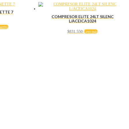
ETTE 7
COMPRESOR ELITE 24LT SILENC
L/ACEICA1024
arrito
$
831.550
Leer más