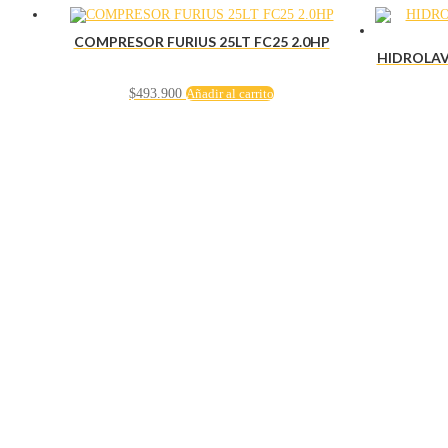
COMPRESOR FURIUS 25LT FC25 2.0HP
HIDROLAV
$
493.900
Añadir al carrito
Servicio al cliente
Políticas de privacidad
Política de tratamiento de datos
Políticas de devoluciones y reembolsos
Términos y condiciones
Políticas de envíos
Políticas garantías
Cuenta
Mi cuenta
Carrito
Solicitar Crédito
Navegación
Herramientas y maquinaría
Construcción y ferretería
Seguridad industrial
Hogar e iluminación