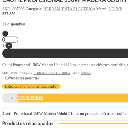
SKU:
007093
Categoría:
HERRAMIENTA ELECTRICA
Marca:
UDUKE
$
27.850
21 disponibles
Quantity
-
1
+
Cautil Profesional 150W Madera Uduht1113 es un producto eléctrico confiable, dis
SKU:
007093
Categoría:
HERRAMIENTA ELECTRICA
Marca:
UDUKE
¿Necesitas asesoria?
Reclama tu bono de descuento!
DESCRIPCIÓN
Cautil Profesional 150W Madera Uduht1113 es un producto eléctrico confiable, 
Productos relacionados