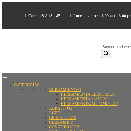


Carrera 8 # 18 - 45
Lunes a viernes: 8:00 am - 6:00 p
Búsqueda
de
productos
CATEGORIAS
HERRAMIENTAS
HERRAMIENTA ELECTRICA
HERRAMIENTA MANUAL
HERRAMIENTA AUTOMOTRIZ
ABRASIVOS
AGRO
CERRADURAS
CERRAJERIA
CONSTRUCCION