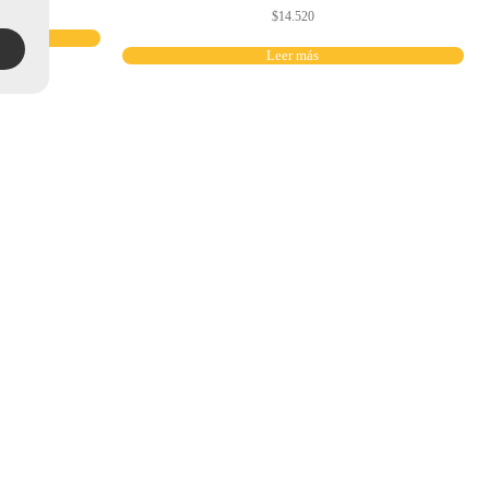
$
14.520
Leer más