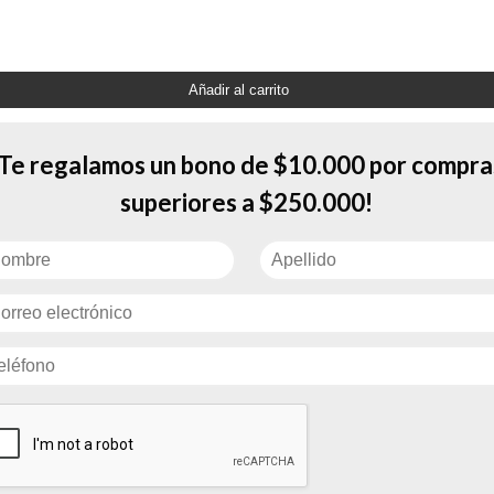
Añadir al carrito
para brindar seguridad, eficiencia y durabilidad en instalaciones y aplicaciones el
¡Te regalamos un bono de $10.000 por compra
superiores a $250.000!
ado para brindar seguridad, eficiencia y durabilidad en instalaciones y aplicaci
OBLE FAZ 3/4 X 1.5MTS
CEMENTO PL285 X 60 PRO
$
1.300
$
7.200