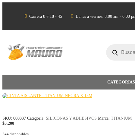


Carrera 8 # 18 - 45
Lunes a viernes: 8:00 am - 6:00 p
Búsqueda
de
productos
CATEGORIA
SKU:
000837
Categoría:
SILICONAS Y ADHESIVOS
Marca:
TITANIUM
$
3.200
344 disponibles