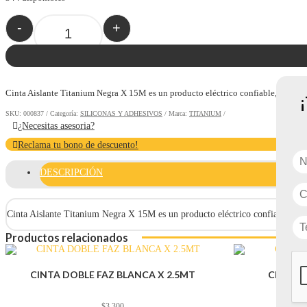
-
+
Quantity
Cinta Aislante Titanium Negra X 15M es un producto eléctrico confiable, diseñado 
SKU:
000837
Categoría:
SILICONAS Y ADHESIVOS
Marca:
TITANIUM
¿Necesitas asesoria?
Reclama tu bono de descuento!
DESCRIPCIÓN
Cinta Aislante Titanium Negra X 15M es un producto eléctrico confiable, diseñ
Productos relacionados
CINTA DOBLE FAZ BLANCA X 2.5MT
CINTA D
$
3.300