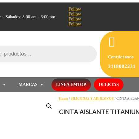
Follow
Follow
m - Sábados: 8:00 am - 3:00 pm
Follow
Follow

Contáctanos
3118002231
S
MARCAS
LINEA EMTOP
OFERTAS
Home
/
SILICONAS Y ADHESIVOS
/ CINTA AISLA
CINTA AISLANTE TITANIU