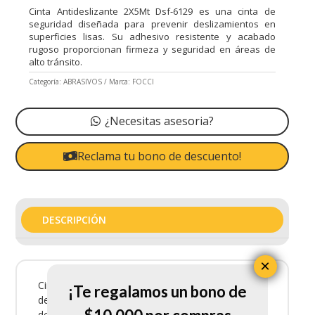
Cinta Antideslizante 2X5Mt Dsf-6129 es una cinta de
seguridad diseñada para prevenir deslizamientos en
superficies lisas. Su adhesivo resistente y acabado
rugoso proporcionan firmeza y seguridad en áreas de
alto tránsito.
Categoría:
ABRASIVOS
Marca:
FOCCI
¿Necesitas asesoria?
Reclama tu bono de descuento!
DESCRIPCIÓN
×
Cinta Antideslizante 2X5Mt Dsf-6129 es una cinta
¡Te regalamos un bono de
de seguridad diseñada para prevenir
deslizamientos en superficies lisas. Su adhesivo