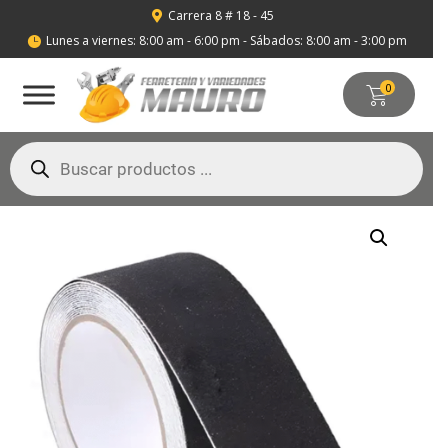
Carrera 8 # 18 - 45

Lunes a viernes: 8:00 am - 6:00 pm - Sábados: 8:00 am - 3:00 pm

0
Búsqueda
de
productos