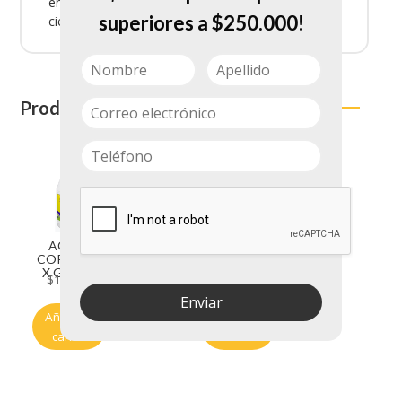
en mudanzas. Su adhesivo fuerte asegura un
superiores a $250.000!
cierre confiable.
Productos relacionados
ACIDO
AMARRA
CORRINTE
BLANCA 4.8
X GALON
X 500 MM
$
14.050
$
10.700
DSF 3252
Enviar
Añadir al
Añadir al
carrito
carrito