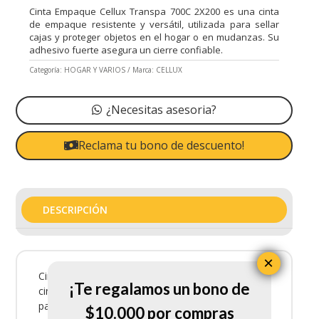
Cinta Empaque Cellux Transpa 700C 2X200 es una cinta
de empaque resistente y versátil, utilizada para sellar
cajas y proteger objetos en el hogar o en mudanzas. Su
adhesivo fuerte asegura un cierre confiable.
Categoría:
HOGAR Y VARIOS
Marca:
CELLUX
¿Necesitas asesoria?
Reclama tu bono de descuento!
DESCRIPCIÓN
×
Cinta Empaque Cellux Transpa 700C 2X200 es una
¡Te regalamos un bono de
cinta de empaque resistente y versátil, utilizada
para sellar cajas y proteger objetos en el hogar o
$10.000 por compras