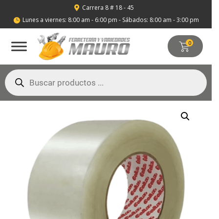
Carrera 8 # 18 - 45

Lunes a viernes: 8:00 am - 6:00 pm - Sábados: 8:00 am - 3:00 pm

0
Búsqueda
de
productos