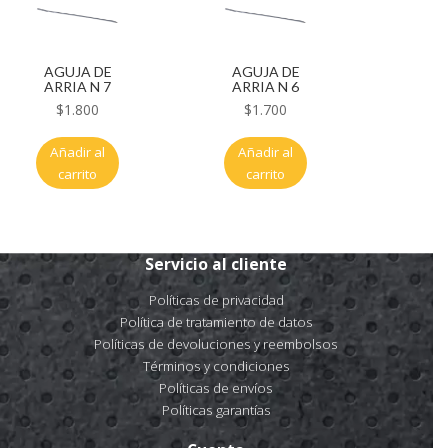
AGUJA DE
AGUJA DE
ARRIA N 7
ARRIA N 6
$
1.800
$
1.700
Añadir al
Añadir al
carrito
carrito
Servicio al cliente
Políticas de privacidad
Política de tratamiento de datos
Políticas de devoluciones y reembolsos
Términos y condiciones
Políticas de envíos
Políticas garantías