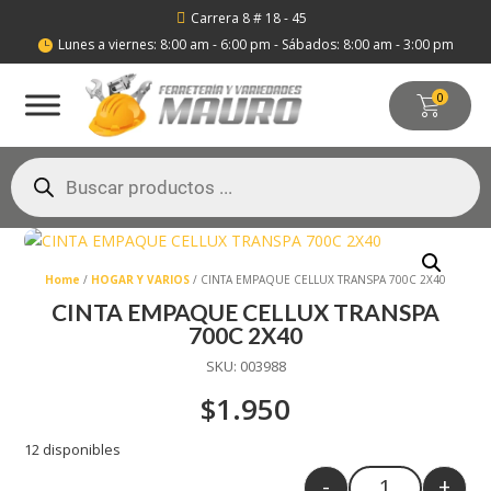
Carrera 8 # 18 - 45

Lunes a viernes: 8:00 am - 6:00 pm - Sábados: 8:00 am - 3:00 pm

0
Búsqueda
de
productos
Home
/
HOGAR Y VARIOS
/ CINTA EMPAQUE CELLUX TRANSPA 700C 2X40
CINTA EMPAQUE CELLUX TRANSPA
700C 2X40
SKU:
003988
$
1.950
12 disponibles
-
+