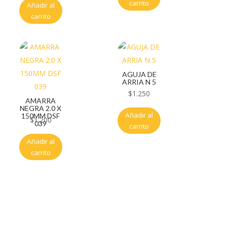
carrito
Añadir al
carrito
AGUJA DE
ARRIA N 5
$
1.250
AMARRA
NEGRA 2.0 X
Añadir al
150MM DSF
$
1.200
039
carrito
Añadir al
carrito
Servicio al cliente
Políticas de privacidad