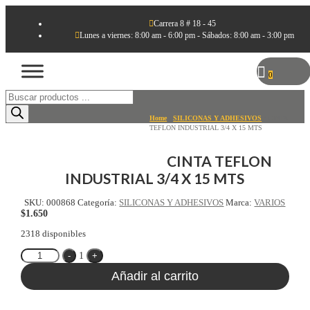

Carrera 8 # 18 - 45

Lunes a viernes: 8:00 am - 6:00 pm - Sábados: 8:00 am - 3:00 pm
0
Búsqueda
de
productos
Home
/
SILICONAS Y ADHESIVOS
/ CINTA
TEFLON INDUSTRIAL 3/4 X 15 MTS
CINTA TEFLON
INDUSTRIAL 3/4 X 15 MTS
SKU:
000868
Categoría:
SILICONAS Y ADHESIVOS
Marca:
VARIOS
$
1.650
2318 disponibles
Quantity
-
1
+
Añadir al carrito