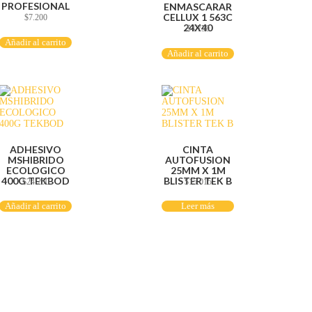
PROFESIONAL
ENMASCARAR
CELLUX 1 563C
$
7.200
24X40
$
4.750
Añadir al carrito
Añadir al carrito
ADHESIVO
CINTA
MSHIBRIDO
AUTOFUSION
ECOLOGICO
25MM X 1M
400G TEKBOD
BLISTER TEK B
$
24.250
$
15.015
Añadir al carrito
Leer más
Servicio al cliente
Políticas de privacidad
Política de tratamiento de datos
Políticas de devoluciones y reembolsos