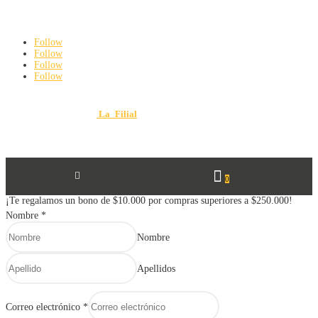
De Lunes a viernes: 8:00 am a 6:00 pm
Sábados: 8:00 am a 3:00 pm
Follow
Follow
Follow
Follow
Diseño y Desarrollo por
La_Filial
© 2025 FERRETERÍA Y VARIEDADES
MAURO. Todos los derechos reservados.

0
¡Te regalamos un bono de $10.000 por compras superiores a $250.000!
Nombre
*
Nombre
Apellidos
Correo electrónico
*