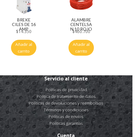
BREKE
ALAMBRE
CILES DE 16
CENTELSA
AMP
N 10 ROJO
$
14.350
$
460.700
Añadir al
Añadir al
carrito
carrito
Servicio al cliente
Políticas de privacidad
Política de tratamiento de datos
Políticas de devoluciones y reembolsos
Términos y condiciones
Políticas de envíos
Políticas garantías
Cuenta