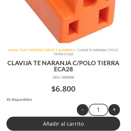
Home
/
ELECTRICIDAD CABLES Y ALAMBRES
/ CLAVIJA TE NARANJA C/POLO
TIERRA ECA28
CLAVIJA TE NARANJA C/POLO TIERRA
ECA28
SKU:
000906
$
6.800
43 disponibles
-
+
Quantity
Añadir al carrito