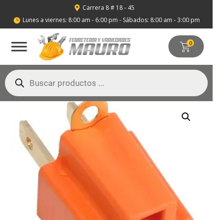
Carrera 8 # 18 - 45

Lunes a viernes: 8:00 am - 6:00 pm - Sábados: 8:00 am - 3:00 pm

0
Búsqueda
de
productos