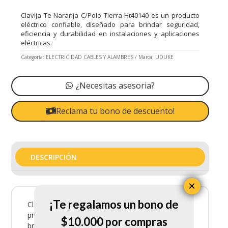
Clavija Te Naranja C/Polo Tierra Ht40140 es un producto
eléctrico confiable, diseñado para brindar seguridad,
eficiencia y durabilidad en instalaciones y aplicaciones
eléctricas.
Categoría:
ELECTRICIDAD CABLES Y ALAMBRES
Marca:
UDUKE
¿Necesitas asesoria?
Reclama tu bono de descuento!
DESCRIPCIÓN
×
¡Te regalamos un bono de
Clavija Te Naranja C/Polo Tierra Ht40140 es un
producto eléctrico confiable, diseñado para
$10.000 por compras
brindar seguridad, eficiencia y durabilidad en