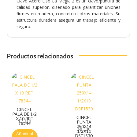
Clavo Acero Liso Ca Megia 2 es un clavo/puntilla de
calidad superior, diseñado para garantizar uniones
firmes en madera, concreto u otros materiales. Su
estructura duradera asegura un trabajo eficiente y
seguro.
Productos relacionados
CINCEL
PALA DE 1/2
CINCEL
X 10 REF.
$
7.310
PUNTA
78344
250X14
$
8.300
1/2X10
Añadir al
DSF1530