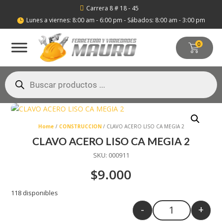
Carrera 8 # 18 - 45

Lunes a viernes: 8:00 am - 6:00 pm - Sábados: 8:00 am - 3:00 pm

0
Búsqueda
de
productos
Home
/
CONSTRUCCION
/ CLAVO ACERO LISO CA MEGIA 2
CLAVO ACERO LISO CA MEGIA 2
SKU:
000911
$
9.000
118 disponibles
-
+
Quantity