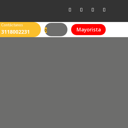
Contáctanos
Mayorista
0
3118002231