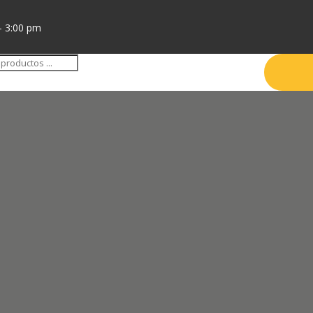
- 3:00 pm
da
tos