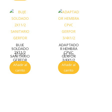
BUJE
ADAPTADO
SOLDADO
R HEMBRA
2X11/2
CPVC
$
1.900
$
1.750
SANITARIO
GERFOR
GERFOR
3/4X1/2
Añadir al
Añadir al
carrito
carrito
Servicio al cliente
Políticas de privacidad
Política de tratamiento de datos