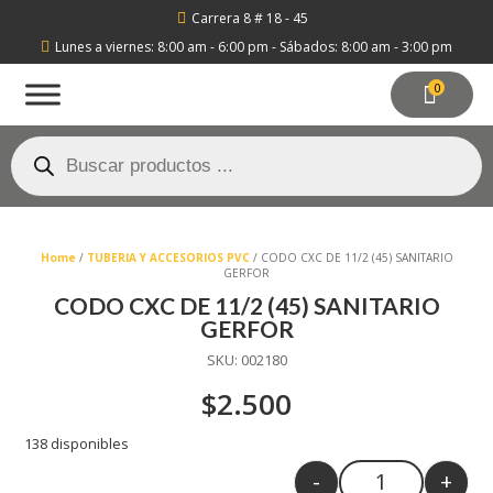
Carrera 8 # 18 - 45

Lunes a viernes: 8:00 am - 6:00 pm - Sábados: 8:00 am - 3:00 pm

0
Búsqueda
de
productos
Home
/
TUBERIA Y ACCESORIOS PVC
/ CODO CXC DE 11/2 (45) SANITARIO
GERFOR
CODO CXC DE 11/2 (45) SANITARIO
GERFOR
SKU:
002180
$
2.500
138 disponibles
-
+