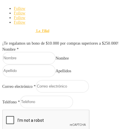
Follow
Follow
Follow
Follow
Diseño y Desarrollo por
La_Filial
© 2025 FERRETERÍA Y VARIEDADES MAURO. Todos lo
¡Te regalamos un bono de $10.000 por compras superiores a $250.000!
Nombre
*
Nombre
Apellidos
Correo electrónico
*
Teléfono
*