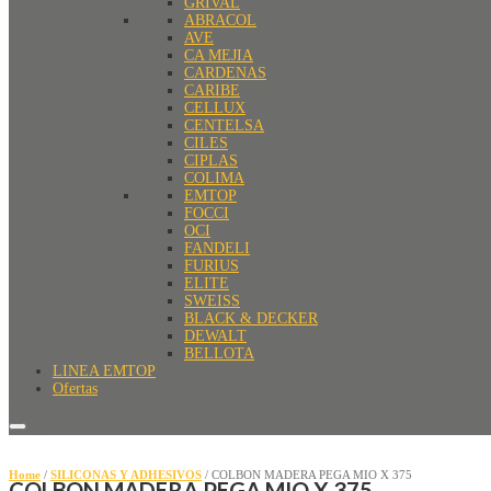
GRIVAL
ABRACOL
AVE
CA MEJIA
CARDENAS
CARIBE
CELLUX
CENTELSA
CILES
CIPLAS
COLIMA
EMTOP
FOCCI
OCI
FANDELI
FURIUS
ELITE
SWEISS
BLACK & DECKER
DEWALT
BELLOTA
LINEA EMTOP
Ofertas
Home
/
SILICONAS Y ADHESIVOS
/ COLBON MADERA PEGA MIO X 375
COLBON MADERA PEGA MIO X 375