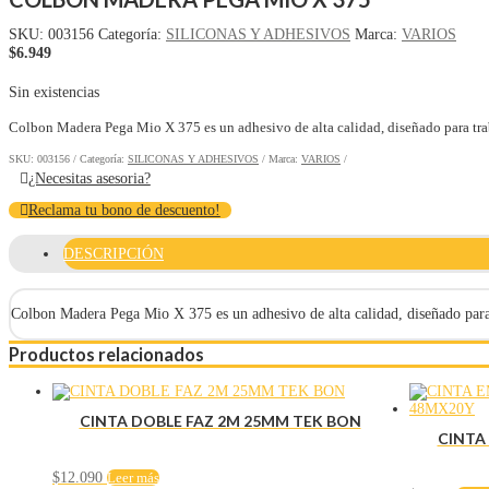
SKU:
003156
Categoría:
SILICONAS Y ADHESIVOS
Marca:
VARIOS
$
6.949
Sin existencias
Colbon Madera Pega Mio X 375 es un adhesivo de alta calidad, diseñado para tra
SKU:
003156
Categoría:
SILICONAS Y ADHESIVOS
Marca:
VARIOS
¿Necesitas asesoria?
Reclama tu bono de descuento!
DESCRIPCIÓN
Colbon Madera Pega Mio X 375 es un adhesivo de alta calidad, diseñado para
Productos relacionados
CINTA DOBLE FAZ 2M 25MM TEK BON
CINTA
$
12.090
Leer más