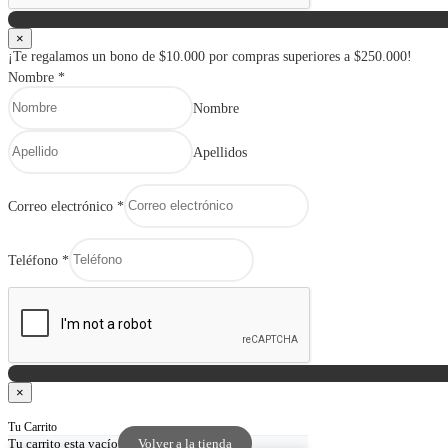
×
¡Te regalamos un bono de $10.000 por compras superiores a $250.000!
Nombre
*
Nombre
Apellidos
Correo electrónico
*
Teléfono
*
×
Tu Carrito
Tu carrito esta vacío
Volver a la tienda