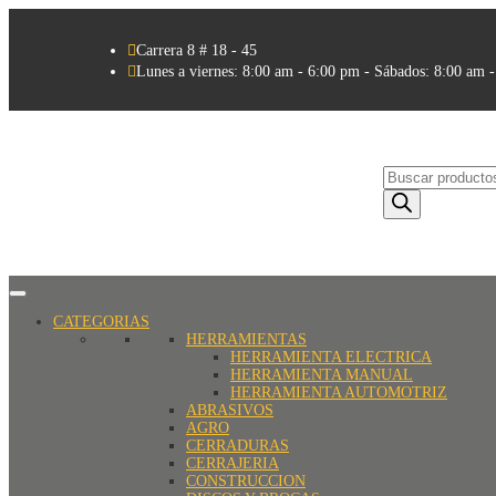

Carrera 8 # 18 - 45

Lunes a viernes: 8:00 am - 6:00 pm - Sábados: 8:00 am 
Búsqueda
de
productos
CATEGORIAS
HERRAMIENTAS
HERRAMIENTA ELECTRICA
HERRAMIENTA MANUAL
HERRAMIENTA AUTOMOTRIZ
ABRASIVOS
AGRO
CERRADURAS
CERRAJERIA
CONSTRUCCION