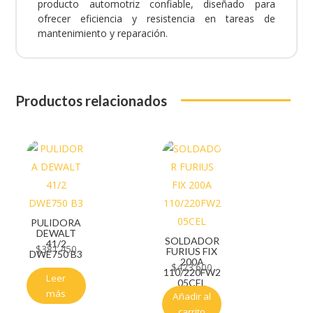
producto automotriz confiable, diseñado para
ofrecer eficiencia y resistencia en tareas de
mantenimiento y reparación.
Productos relacionados
PULIDORA
DEWALT
SOLDADOR
41/2
$
381.450
FURIUS FIX
DWE750 B3
200A
$
423.600
110/220FW2
Leer
05CEL
más
Añadir al
carrito