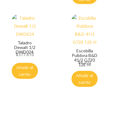
Taladro
Dewalt 1/2
Escobilla
DWD024
$
377.610
Pulidora B&D
41/2 G720
$
6.300
12E-H
Añadir al
carrito
Añadir al
carrito
Servicio al cliente
Políticas de privacidad
Política de tratamiento de datos
Políticas de devoluciones y reembolsos