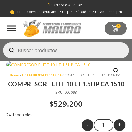
Carrera 8 # 18 - 45

Lunes a viernes: 8:00 am - 6:00 pm - Sábados: 8:00 am - 3:00 pm

0
Búsqueda
de
productos
Home
/
HERRAMIENTA ELECTRICA
/ COMPRESOR ELITE 10 LT 1.5HP CA 1510
COMPRESOR ELITE 10 LT 1.5HP CA 1510
SKU:
005093
$
529.200
24 disponibles
-
+
Quantity