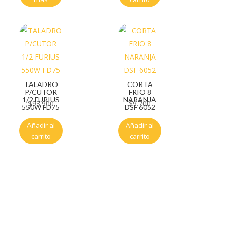
TALADRO
CORTA
P/CUTOR
FRIO 8
1/2 FURIUS
NARANJA
$
93.900
$
9.700
550W FD75
DSF 6052
Añadir al
Añadir al
carrito
carrito
Servicio al cliente
Políticas de privacidad
Política de tratamiento de datos
Políticas de devoluciones y reembolsos