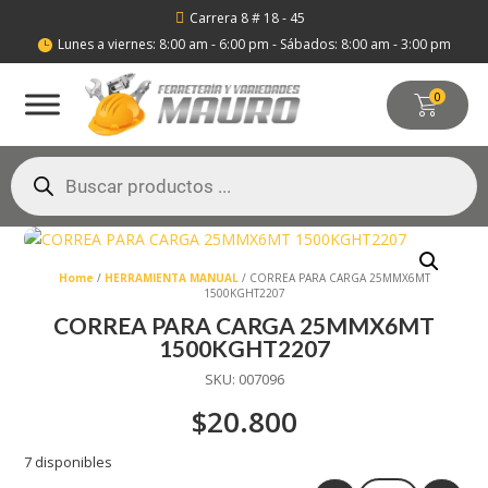
Carrera 8 # 18 - 45

Lunes a viernes: 8:00 am - 6:00 pm - Sábados: 8:00 am - 3:00 pm

0
Búsqueda
de
productos
Home
/
HERRAMIENTA MANUAL
/ CORREA PARA CARGA 25MMX6MT
1500KGHT2207
CORREA PARA CARGA 25MMX6MT
1500KGHT2207
SKU:
007096
$
20.800
7 disponibles