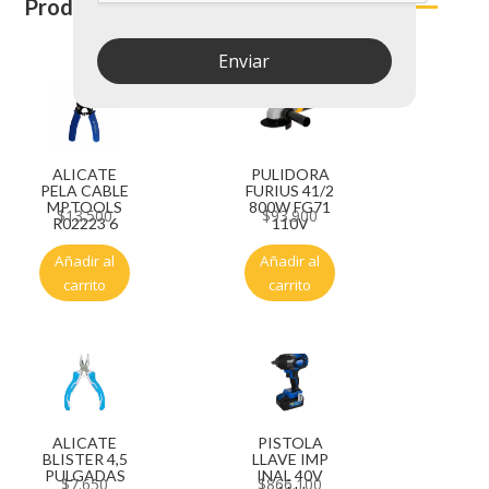
Productos relacionados
Enviar
ALICATE
PULIDORA
PELA CABLE
FURIUS 41/2
MPTOOLS
800W FG71
$
13.500
$
93.900
R02223 6
110V
Añadir al
Añadir al
carrito
carrito
ALICATE
PISTOLA
BLISTER 4,5
LLAVE IMP
PULGADAS
INAL 40V
$
7.650
$
866.100