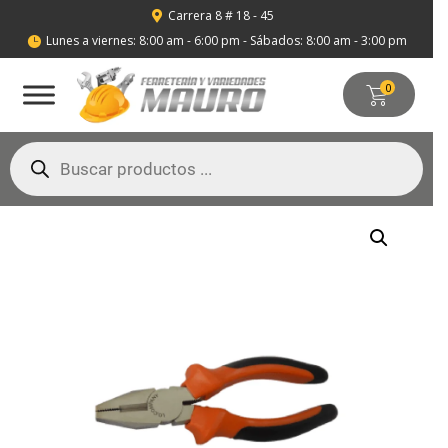
Carrera 8 # 18 - 45

Lunes a viernes: 8:00 am - 6:00 pm - Sábados: 8:00 am - 3:00 pm

0
Búsqueda
de
productos