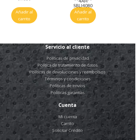
4AH
SBLI4080
Añadir al
Añadir al
carrito
carrito
Servicio al cliente
Políticas de privacidad
Política de tratamiento de datos
Políticas de devoluciones y reembolsos
Términos y condiciones
Políticas de envíos
Políticas garantías
Cuenta
Mi cuenta
Carrito
Solicitar Crédito