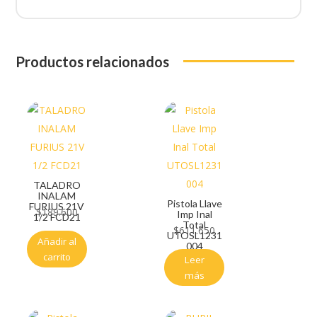
Productos relacionados
TALADRO
INALAM
Pistola Llave
FURIUS 21V
$
189.600
Imp Inal
1/2 FCD21
Total
$
611.650
UTOSL1231
Añadir al
004
carrito
Leer
más