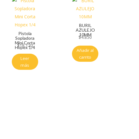
BURIL
AZULEJO
Pistola
10MM
$
4.850
Sopladora
Mini Corta
$
18.120
Hopex 1/4
Añadir al
carrito
Leer
más
Servicio al cliente
Políticas de privacidad
Política de tratamiento de datos
Políticas de devoluciones y reembolsos
Términos y condiciones
Políticas de envíos
Políticas garantías