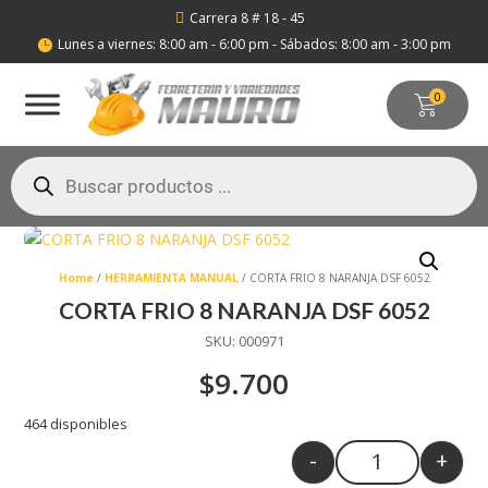
Carrera 8 # 18 - 45

Lunes a viernes: 8:00 am - 6:00 pm - Sábados: 8:00 am - 3:00 pm

0
Búsqueda
de
productos
Home
/
HERRAMIENTA MANUAL
/ CORTA FRIO 8 NARANJA DSF 6052
CORTA FRIO 8 NARANJA DSF 6052
SKU:
000971
$
9.700
464 disponibles
-
+
Quantity