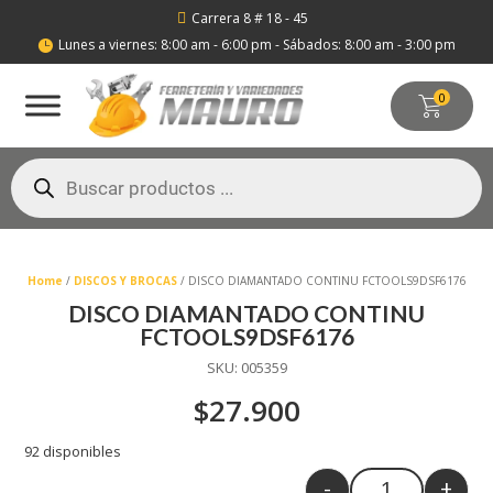
Carrera 8 # 18 - 45

Lunes a viernes: 8:00 am - 6:00 pm - Sábados: 8:00 am - 3:00 pm

0
Búsqueda
de
productos
Home
/
DISCOS Y BROCAS
/ DISCO DIAMANTADO CONTINU FCTOOLS9DSF6176
DISCO DIAMANTADO CONTINU
FCTOOLS9DSF6176
SKU:
005359
$
27.900
92 disponibles
-
+