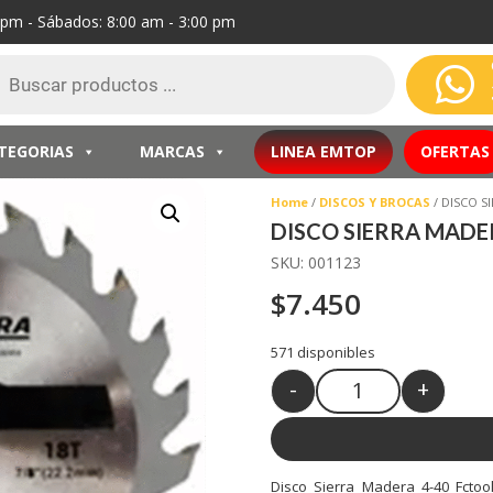
0 pm - Sábados: 8:00 am - 3:00 pm
eda

ctos
TEGORIAS
MARCAS
LINEA EMTOP
OFERTAS
Home
/
DISCOS Y BROCAS
/ DISCO S
DISCO SIERRA MADE
SKU:
001123
$
7.450
571 disponibles
-
+
Quantity
Disco Sierra Madera 4-40 Fctoo