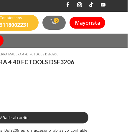
Contáctanos
0
Mayorista
3118002231
IERRA MADERA 4 40 FCTOOLS DSF3206
RA 4 40 FCTOOLS DSF3206
Añadir al carrito
ls Dsf3206 es un accesorio abrasivo confiable,