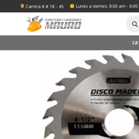
Lunes a viernes: 8:00 am - 6:0
Carrera 8 # 18 - 45


Búsqu
de
produ
CA