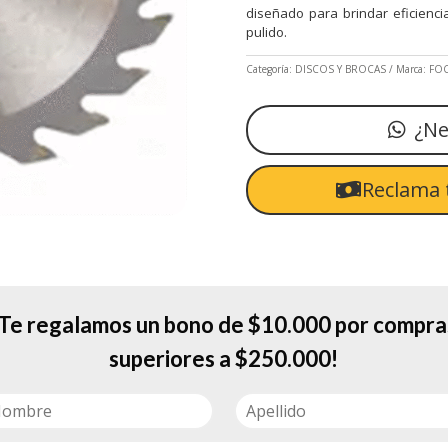
diseñado para brindar eficienci
pulido.
Categoría:
DISCOS Y BROCAS
Marca:
FOC
¿Ne
Reclama 
¡Te regalamos un bono de $10.000 por compra
superiores a $250.000!
 un accesorio abrasivo confiable, diseñado para brindar eficiencia y