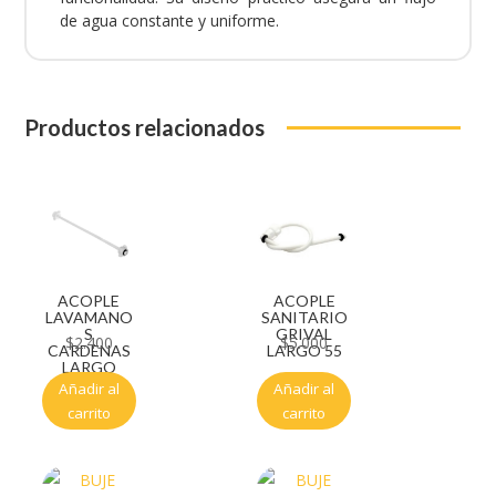
de agua constante y uniforme.
Productos relacionados
ACOPLE
ACOPLE
LAVAMANO
SANITARIO
S
GRIVAL
$
2.400
$
5.000
CARDENAS
LARGO 55
LARGO
Añadir al
Añadir al
carrito
carrito