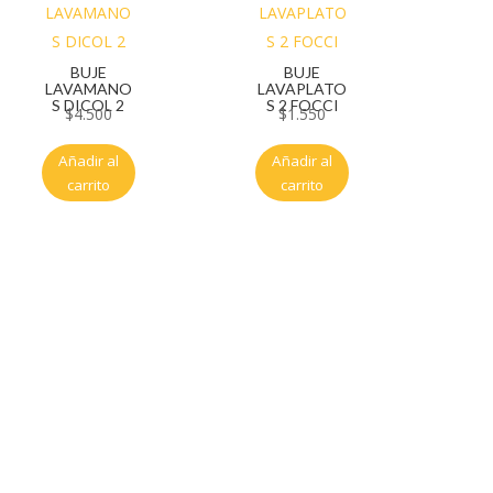
BUJE
BUJE
LAVAMANO
LAVAPLATO
S DICOL 2
S 2 FOCCI
$
4.500
$
1.550
Añadir al
Añadir al
carrito
carrito
Servicio al cliente
Políticas de privacidad
Política de tratamiento de datos
Políticas de devoluciones y reembolsos
Términos y condiciones
Políticas de envíos
Políticas garantías
Cuenta