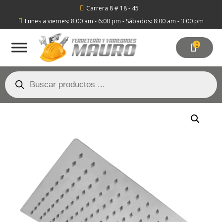
Carrera 8 # 18 - 45

Lunes a viernes: 8:00 am - 6:00 pm - Sábados: 8:00 am - 3:00 pm

0
Búsqueda
de
productos