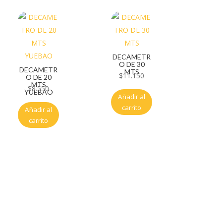
DECAMETR
O DE 30
DECAMETR
MTS
$
11.150
O DE 20
MTS
$
8.550
YUEBAO
Añadir al
carrito
Añadir al
carrito
Servicio al cliente
Políticas de privacidad
Política de tratamiento de datos
Políticas de devoluciones y reembolsos
Términos y condiciones