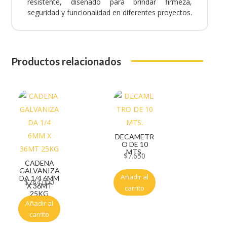
resistente, diseñado para brindar firmeza,
seguridad y funcionalidad en diferentes proyectos.
Productos relacionados
DECAMETR
O DE 10
MTS.
$
7.650
CADENA
GALVANIZA
Añadir al
DA 1/4 6MM
$
264.000
X 36MT
carrito
25KG
Añadir al
carrito