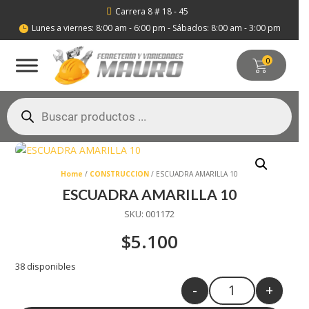
Carrera 8 # 18 - 45

Lunes a viernes: 8:00 am - 6:00 pm - Sábados: 8:00 am - 3:00 pm

0
Búsqueda
de
productos
Home
/
CONSTRUCCION
/ ESCUADRA AMARILLA 10
ESCUADRA AMARILLA 10
SKU:
001172
$
5.100
38 disponibles
-
+
Enviar
Quantity