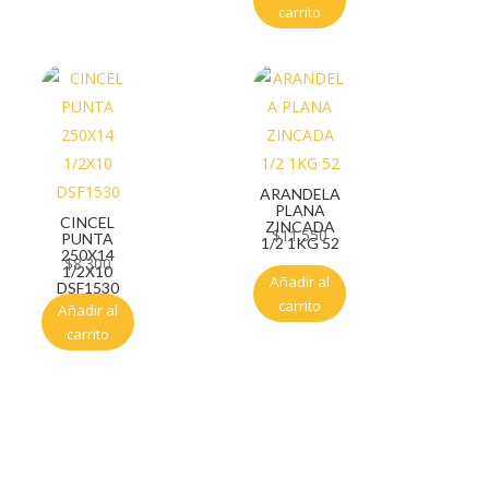
carrito
ARANDELA
PLANA
CINCEL
ZINCADA
$
11.550
PUNTA
1/2 1KG 52
250X14
$
8.300
1/2X10
Añadir al
DSF1530
carrito
Añadir al
carrito
Servicio al cliente
Políticas de privacidad