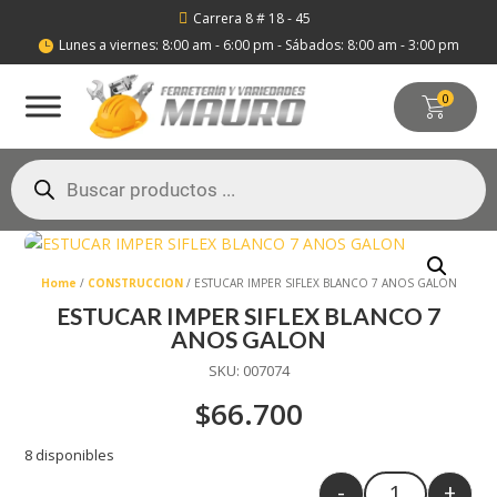
Carrera 8 # 18 - 45

Lunes a viernes: 8:00 am - 6:00 pm - Sábados: 8:00 am - 3:00 pm

0
Búsqueda
de
productos
Home
/
CONSTRUCCION
/ ESTUCAR IMPER SIFLEX BLANCO 7 ANOS GALON
ESTUCAR IMPER SIFLEX BLANCO 7
ANOS GALON
SKU:
007074
$
66.700
8 disponibles
-
+