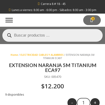
Carrera 8 # 18 - 45

Lunes a viernes: 8:00 am - 6:00 pm - Sábados: 8:00 am - 3:00 pm

0
Búsqueda
de
productos
Home
/
ELECTRICIDAD CABLES Y ALAMBRES
/ EXTENSION NARANJA 5M
TITANIUM ECA97
EXTENSION NARANJA 5M TITANIUM
ECA97
SKU:
005470
$
12.200
9 disponibles
-
+