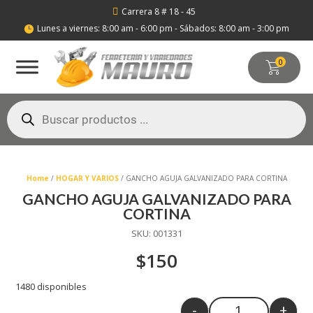
Carrera 8 # 18 - 45

Lunes a viernes: 8:00 am - 6:00 pm - Sábados: 8:00 am - 3:00 pm

0
Búsqueda
de
productos
Home
/
HOGAR Y VARIOS
/ GANCHO AGUJA GALVANIZADO PARA CORTINA
GANCHO AGUJA GALVANIZADO PARA
CORTINA
SKU:
001331
$
150
1480 disponibles
-
+