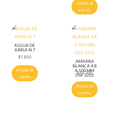
Añadir al
carrito
AGUJA DE
ARRIA N 7
$
1.800
AMARRA
BLANCA 4.8
Añadir al
X 500 MM
$
10.700
DSF 3252
carrito
Añadir al
carrito
Servicio al cliente
Políticas de privacidad