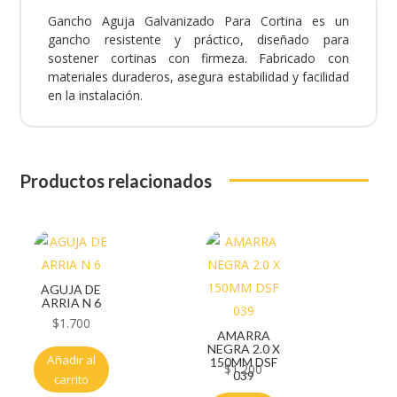
Gancho Aguja Galvanizado Para Cortina es un
gancho resistente y práctico, diseñado para
sostener cortinas con firmeza. Fabricado con
materiales duraderos, asegura estabilidad y facilidad
en la instalación.
Productos relacionados
AGUJA DE
ARRIA N 6
$
1.700
AMARRA
NEGRA 2.0 X
Añadir al
150MM DSF
$
1.200
039
carrito