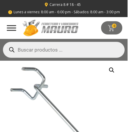
Carrera 8 # 18 - 45

Lunes a viernes: 8:00 am - 6:00 pm - Sábados: 8:00 am - 3:00 pm

0
Búsqueda
de
productos