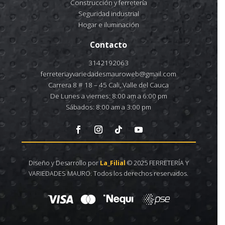
Construcción y ferretería
Seguridad industrial
Hogar e iluminación
Contacto
3142192063
ferreteriayvariedadesmauroweb@gmail.com
Carrera 8 # 18 – 45 Cali, Valle del Cauca
De Lunes a viernes: 8:00 am a 6:00 pm
Sábados: 8:00 am a 3:00 pm
Diseño y Desarrollo por
La_Filial
© 2025 FERRETERÍA Y
VARIEDADES MAURO. Todos los derechos reservados.